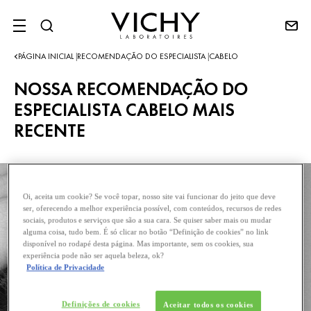
SITE MENU
PÁGINA INICIAL
RECOMENDAÇÃO DO ESPECIALISTA
CABELO
|
|
NOSSA RECOMENDAÇÃO DO
ESPECIALISTA CABELO MAIS
RECENTE
Oi, aceita um cookie? Se você topar, nosso site vai funcionar do jeito que deve
ser, oferecendo a melhor experiência possível, com conteúdos, recursos de redes
sociais, produtos e serviços que são a sua cara. Se quiser saber mais ou mudar
alguma coisa, tudo bem. É só clicar no botão “Definição de cookies” no link
disponível no rodapé desta página. Mas importante, sem os cookies, sua
experiência pode não ser aquela beleza, ok?
Política de Privacidade
Definições de cookies
Aceitar todos os cookies