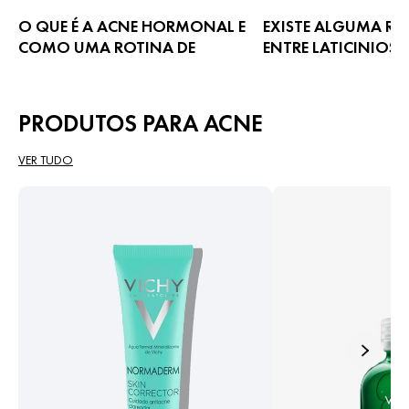
O QUE É A ACNE HORMONAL E
EXISTE ALGUMA RE
COMO UMA ROTINA DE
ENTRE LATICINIOS 
CUIDADOS PODE AJUDAR?
Será que o leite no seu
Chegou a hora de falar sério sobre
culpado pela acne? Ex
cuidados anti-idade
relação complexa entre 
PRODUTOS PARA ACNE
acne e o que isso signi
pele.
VER TUDO