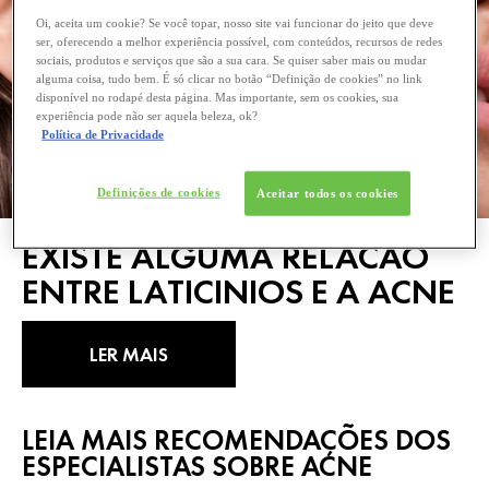
Oi, aceita um cookie? Se você topar, nosso site vai funcionar do jeito que deve
ser, oferecendo a melhor experiência possível, com conteúdos, recursos de redes
sociais, produtos e serviços que são a sua cara. Se quiser saber mais ou mudar
alguma coisa, tudo bem. É só clicar no botão “Definição de cookies” no link
disponível no rodapé desta página. Mas importante, sem os cookies, sua
experiência pode não ser aquela beleza, ok?
Política de Privacidade
Definições de cookies
Aceitar todos os cookies
EXISTE ALGUMA RELACAO
ENTRE LATICINIOS E A ACNE
LER MAIS
LEIA MAIS RECOMENDAÇÕES DOS
ESPECIALISTAS SOBRE ACNE