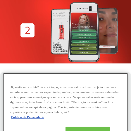
SUA ANÁLISE DE PELE EM APENAS 3 PASSOS
Oi, aceita um cookie? Se você topar, nosso site vai funcionar do jeito que deve
ser, oferecendo a melhor experiência possível, com conteúdos, recursos de redes
sociais, produtos e serviços que são a sua cara. Se quiser saber mais ou mudar
alguma coisa, tudo bem. É só clicar no botão “Definição de cookies” no link
disponível no rodapé desta página. Mas importante, sem os cookies, sua
experiência pode não ser aquela beleza, ok?
Obtenha informações reais sobre a saúde da sua pele e
Política de Privacidade
crie uma rotina de cuidados ideal e personalizada para o
seu perfil. Nosso objetivo é proporcionar a você um