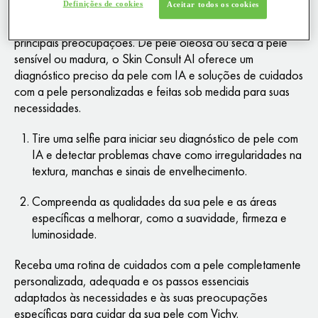
Definições de cookies
Aceitar todos os cookies
conhecimento genuíno, impulsionado por Inteligência
Artificial, sobre o seu tipo de pele, suas qualidades e suas
principais preocupações. De pele oleosa ou seca a pele
sensível ou madura, o Skin Consult AI oferece um
diagnóstico preciso da pele com IA e soluções de cuidados
com a pele personalizadas e feitas sob medida para suas
necessidades.
Tire uma selfie para iniciar seu diagnóstico de pele com
IA e detectar problemas chave como irregularidades na
textura, manchas e sinais de envelhecimento.
Compreenda as qualidades da sua pele e as áreas
específicas a melhorar, como a suavidade, firmeza e
luminosidade.
Receba uma rotina de cuidados com a pele completamente
personalizada, adequada e os passos essenciais
adaptados às necessidades e às suas preocupações
específicas para cuidar da sua pele com Vichy.