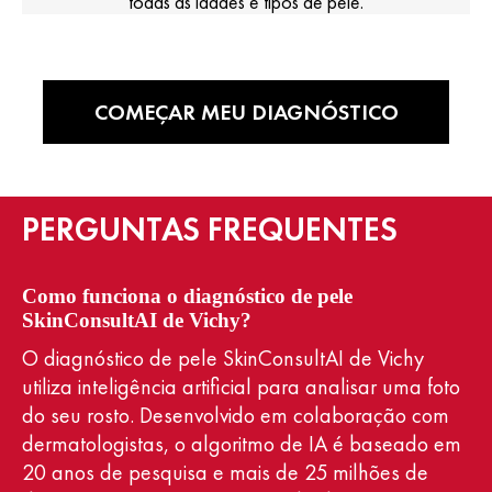
todas as idades e tipos de pele.
COMEÇAR MEU DIAGNÓSTICO
PERGUNTAS FREQUENTES
Como funciona o diagnóstico de pele
SkinConsultAI de Vichy?
O diagnóstico de pele SkinConsultAI de Vichy
utiliza inteligência artificial para analisar uma foto
do seu rosto. Desenvolvido em colaboração com
dermatologistas, o algoritmo de IA é baseado em
20 anos de pesquisa e mais de 25 milhões de