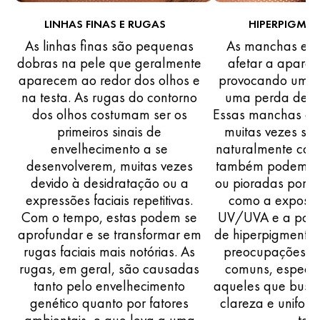
LINHAS FINAS E RUGAS
HIPERPIGME
As linhas finas são pequenas
As manchas es
dobras na pele que geralmente
afetar a aparên
aparecem ao redor dos olhos e
provocando um t
na testa. As rugas do contorno
uma perda de l
dos olhos costumam ser os
Essas manchas de
primeiros sinais de
muitas vezes se
envelhecimento a se
naturalmente com
desenvolverem, muitas vezes
também podem se
devido à desidratação ou a
ou pioradas por fa
expressões faciais repetitivas.
como a exposiç
Com o tempo, estas podem se
UV/UVA e a poluiç
aprofundar e se transformar em
de hiperpigmenta
rugas faciais mais notórias. As
preocupações c
rugas, em geral, são causadas
comuns, especi
tanto pelo envelhecimento
aqueles que busc
genético quanto por fatores
clareza e unifor