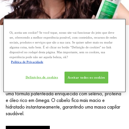
SHAMPOOS
Oi, aceita um cookie? Se você topar, nosso site vai funcionar do jeito que deve
COCEIRA NO COURO
ser, oferecendo a melhor experiência possível, com conteúdos, recursos de redes
sociais, produtos e serviços que são a sua cara. Se quiser saber mais ou mudar
alguma coisa, tudo bem. É só clicar no botão “Definição de cookies” no link
CABELUDO
disponível no rodapé desta página. Mas importante, sem os cookies, sua
experiência pode não ser aquela beleza, ok?
Política de Privacidade
O couro cabeludo ressecado sofre de coceira e
descamação, resultando em caspa e desconforto. Para
Definições de cookies
Aceitar todos os cookies
acalmar e purificar o couro cabeludo, o shampoo Dercos
para couro cabeludo ressecado e com coceira contém
uma fórmula patenteada enriquecida com selênio, proteína
e óleo rico em ômega. O cabelo fica mais macio e
hidratado instantaneamente, garantindo uma massa capilar
saudável.