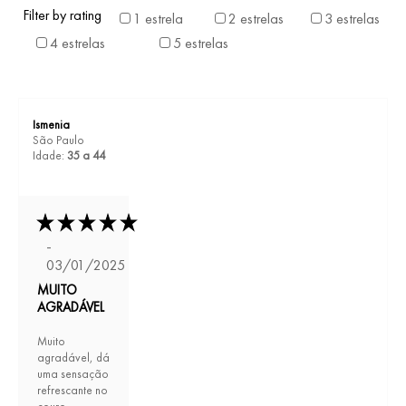
Filter by rating
1 estrela
2 estrelas
3 estrelas
4 estrelas
5 estrelas
Ismenia
São Paulo
Idade:
35 a 44
-
03/01/2025
MUITO
AGRADÁVEL
Muito
agradável, dá
uma sensação
refrescante no