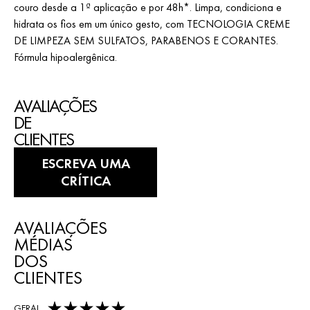
couro desde a 1ª aplicação e por 48h*. Limpa, condiciona e
hidrata os fios em um único gesto, com TECNOLOGIA CREME
DE LIMPEZA SEM SULFATOS, PARABENOS E CORANTES.
Fórmula hipoalergênica.
AVALIAÇÕES
DE
CLIENTES
ESCREVA UMA
CRÍTICA
AVALIAÇÕES
MÉDIAS
DOS
CLIENTES
5,0 out of 5 stars
GERAL