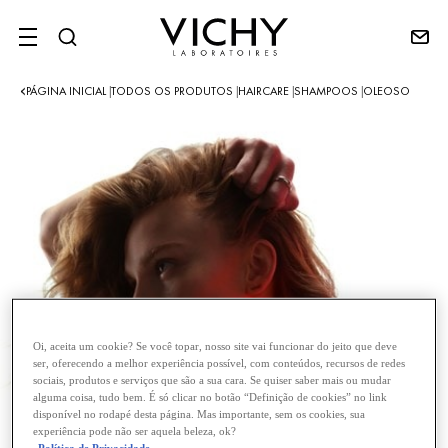
SITE MENU
PÁGINA INICIAL
TODOS OS PRODUTOS
HAIRCARE
SHAMPOOS
OLEOSO
|
|
|
|
Oi, aceita um cookie? Se você topar, nosso site vai funcionar do jeito que deve
ser, oferecendo a melhor experiência possível, com conteúdos, recursos de redes
sociais, produtos e serviços que são a sua cara. Se quiser saber mais ou mudar
alguma coisa, tudo bem. É só clicar no botão “Definição de cookies” no link
disponível no rodapé desta página. Mas importante, sem os cookies, sua
experiência pode não ser aquela beleza, ok?
Política de Privacidade