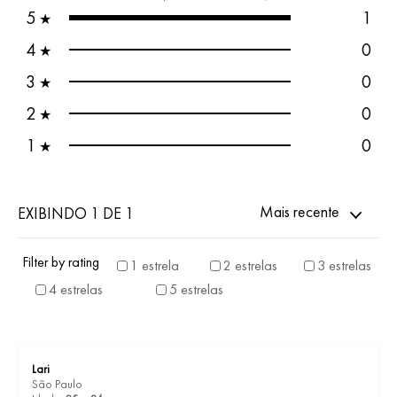
5
1
★
4
0
★
3
0
★
2
0
★
1
0
★
Mais recente
EXIBINDO 1 DE 1
Filter by rating
1 estrela
2 estrelas
3 estrelas
4 estrelas
5 estrelas
Lari
São Paulo