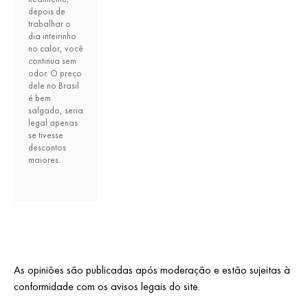
depois de
trabalhar o
dia inteirinho
no calor, você
continua sem
odor. O preço
dele no Brasil
é bem
salgado, seria
legal apenas
se tivesse
descontos
maiores.
As opiniões são publicadas após moderação e estão sujeitas à
conformidade com os avisos legais do site.