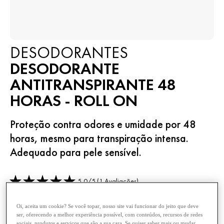
DESODORANTES
DESODORANTE
ANTITRANSPIRANTE 48
HORAS - ROLL ON
Proteção contra odores e umidade por 48
horas, mesmo para transpiração intensa.
Adequado para pele sensível.
5,0/5 (1 Avaliações)
Selected size 50 ML
Oi, aceita um cookie? Se você topar, nosso site vai funcionar do jeito que deve
ser, oferecendo a melhor experiência possível, com conteúdos, recursos de redes
sociais, produtos e serviços que são a sua cara. Se quiser saber mais ou mudar