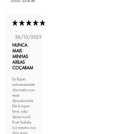
Idade:
25 a 34
-
26/10/2023
NUNCA
MAIS
MINHAS
AXILAS
COÇARAM
Eu fiquei
extremamente
chocada com
esse
desodorante.
Ele é super
leve, não
deixa você
ficar fedida
(o) mesmo nos
dias mais