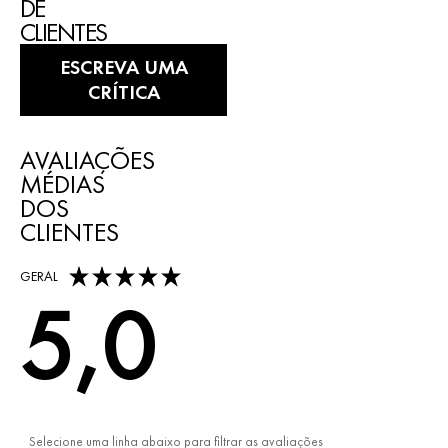
DE
CLIENTES
ESCREVA UMA
CRÍTICA
AVALIAÇÕES
MÉDIAS
DOS
CLIENTES
5,0 out of 5 stars
GERAL
5,0
Selecione uma linha abaixo para filtrar as avaliações