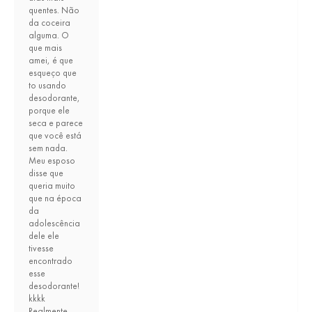
quentes. Não
da coceira
alguma. O
que mais
amei, é que
esqueço que
to usando
desodorante,
porque ele
seca e parece
que você está
sem nada.
Meu esposo
disse que
queria muito
que na época
da
adolescência
dele ele
tivesse
encontrado
esse
desodorante!
kkkk
Realmente,