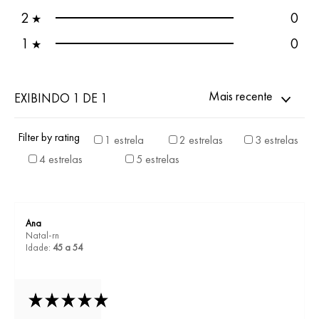
2
0
★
1
0
★
Mais recente
EXIBINDO 1 DE 1
Filter by rating
1 estrela
2 estrelas
3 estrelas
4 estrelas
5 estrelas
Ana
Natal-rn
Idade:
45 a 54
-