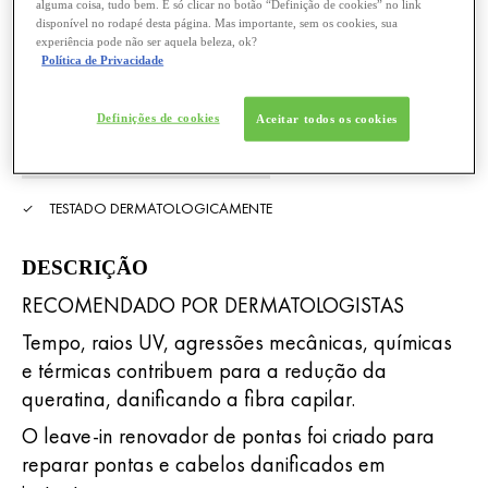
alguma coisa, tudo bem. É só clicar no botão “Definição de cookies” no link
Dermaclub. Se você ainda não é membro
disponível no rodapé desta página. Mas importante, sem os cookies, sua
cadastre-se aqui.
do clube,
experiência pode não ser aquela beleza, ok?
Política de Privacidade
Definições de cookies
Aceitar todos os cookies
ENCONTRAR UMA
FARMÁCIA
TESTADO DERMATOLOGICAMENTE
DESCRIÇÃO
RECOMENDADO POR DERMATOLOGISTAS
Tempo, raios UV, agressões mecânicas, químicas
e térmicas contribuem para a redução da
queratina, danificando a fibra capilar.
O leave-in renovador de pontas foi criado para
reparar pontas e cabelos danificados em