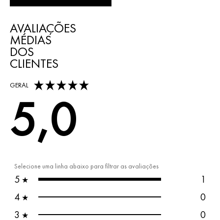
AVALIAÇÕES
MÉDIAS
DOS
CLIENTES
5,0 out of 5 stars
GERAL
5,0
Selecione uma linha abaixo para filtrar as avaliações
5
1
★
4
0
★
3
0
★