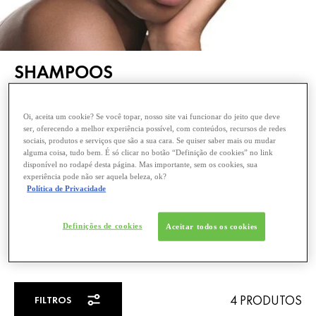
SHAMPOOS
CASPA
Oi, aceita um cookie? Se você topar, nosso site vai funcionar do jeito que deve
ser, oferecendo a melhor experiência possível, com conteúdos, recursos de redes
Seja por fungo ou um ciclo de regeneração mais curto da
sociais, produtos e serviços que são a sua cara. Se quiser saber mais ou mudar
pele do couro cabeludo, a caspa causa coceira e provoca
alguma coisa, tudo bem. É só clicar no botão “Definição de cookies” no link
disponível no rodapé desta página. Mas importante, sem os cookies, sua
a descamação da pele em amontoados de célula visíveis,
experiência pode não ser aquela beleza, ok?
grandes e oleosos. Formulado com ativos hipoalergênicos
Política de Privacidade
como sulfeto de selênio, ácido salicílico, ceramida e
mentol, Dercos é o melhor shampoo anticaspa para esfoliar
Definições de cookies
Aceitar todos os cookies
a caspa visível desde a primeira aplicação e ajudar a
prevenir seu retorno.
4 PRODUTOS
FILTROS