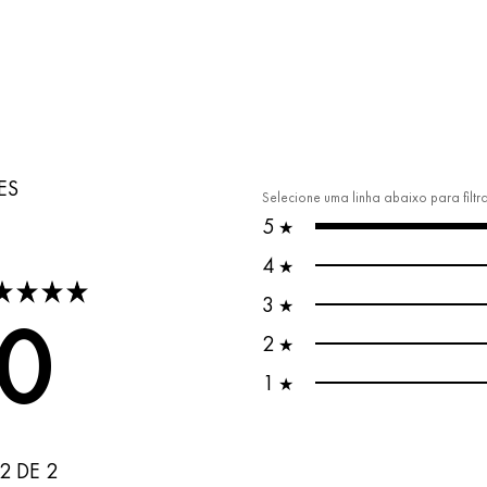
ES
Selecione uma linha abaixo para filtr
5
★
4
★
tars
3
★
,0
2
★
1
★
2 DE 2