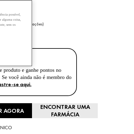
a
ência possível,
ar alguma coisa,
5,0/5 (2 Avaliações)
nte, sem os
 250 ML
CLUB
e produto e ganhe pontos no
 Se você ainda não é membro do
stre-se aqui.
ENCONTRAR UMA
R AGORA
FARMÁCIA
ÊNICO