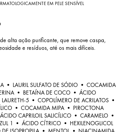
RMATOLOGICAMENTE EM PELE SENSÍVEL
O
e alta ação purificante, que remove caspa,
osidade e resíduos, até os mais difíceis.
A • LAURIL SULFATO DE SÓDIO • COCAMIDA
ERINA • BETAÍNA DE COCO • ÁCIDO
O LAURETH-5 • COPOLÍMERO DE ACRILATOS •
CÍLICO • COCAMIDA MIPA • PIROCTONA
ÁCIDO CAPRILOIL SALICÍLICO • CARAMELO •
AZUL 1 • ÁCIDO CÍTRICO • HEXILENOGLICOL
O DE ISOPROPILA • MENTOL • NIACINAMIDA