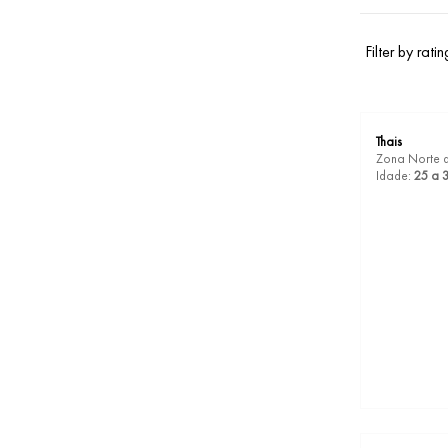
Filter by ratin
Thais
Zona Norte 
Idade:
25 a 