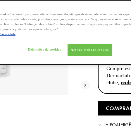
comprovad
 cookie? Se você topar, nosso site vai funcionar do jeito que deve ser, oferecendo a melhor experi
, recursos de redes sociais, produtos e serviços que são a sua cara. Se quiser saber mais ou mud
ó clicar no botão “Definição de cookies” no link disponível no rodapé desta página. Mas importa
experiência pode não ser aquela beleza, ok?
Privacidade
Selected size
Definições de cookies
Aceitar todos os cookies
DERMA
Compre est
Dermaclub.
cada
clube,
COMPRA
HIPOALERG