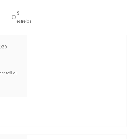
5
estrelas
025
er refil ou