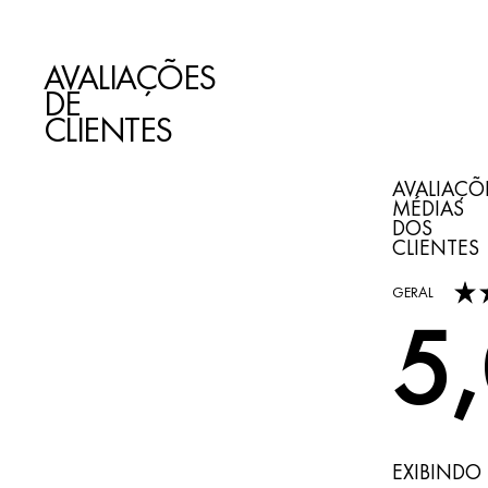
AVALIAÇÕES
DE
CLIENTES
AVALIAÇÕ
MÉDIAS
DOS
CLIENTES
5,0 out of 5 s
GERAL
5
EXIBINDO 