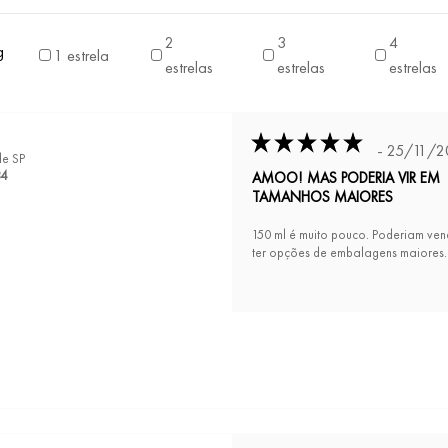
2
3
4
g
1 estrela
estrelas
estrelas
estrelas
- 25/11/2
de SP
34
AMOO! MAS PODERIA VIR EM
TAMANHOS MAIORES
150 ml é muito pouco. Poderiam vend
ter opções de embalagens maiores.