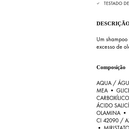
TESTADO DE
DESCRIÇÃ
Um shampoo d
excesso de ole
Composição
AQUA / ÁGU
MEA • GLIC
CARBOXÍLIC
ÁCIDO SALI
OLAMINA • 
CI 42090 / 
• MIRISTAT