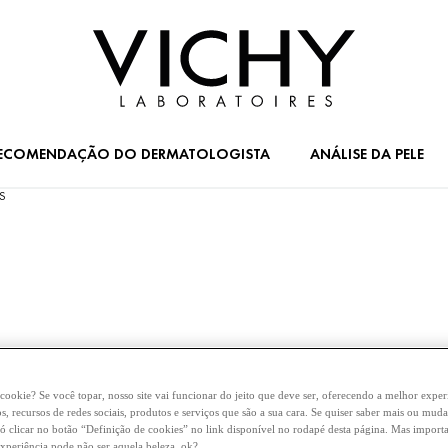
ECOMENDAÇÃO DO DERMATOLOGISTA
ANÁLISE DA PELE
S
 cookie? Se você topar, nosso site vai funcionar do jeito que deve ser, oferecendo a melhor experi
, recursos de redes sociais, produtos e serviços que são a sua cara. Se quiser saber mais ou mud
ó clicar no botão “Definição de cookies” no link disponível no rodapé desta página. Mas importa
experiência pode não ser aquela beleza, ok?